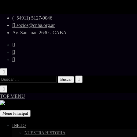
Skip
(+54911) 5127-0046
to
socios@cnba.org.ar
content
Av. San Juan 2630 - CABA
Buscar:
TOP MENU
Menú Principal
INICIO
NUESTRA HISTORIA