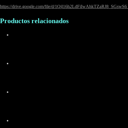
https://drive.google.com/file/d/1Qjl16h2LdFiIwAhkTZaRJ8_SGswS6_
Productos relacionados