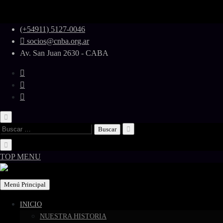
Skip
(+54911) 5127-0046
to
socios@cnba.org.ar
content
Av. San Juan 2630 - CABA
Buscar:
TOP MENU
Menú Principal
INICIO
NUESTRA HISTORIA