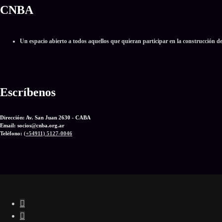
CNBA
Un espacio abierto a todos aquellos que quieran participar en la construcción d
Escríbenos
Dirección: Av. San Juan 2630 - CABA
Email: socios
@
cnba.org.ar
Teléfono:
(+54911) 5127-0046