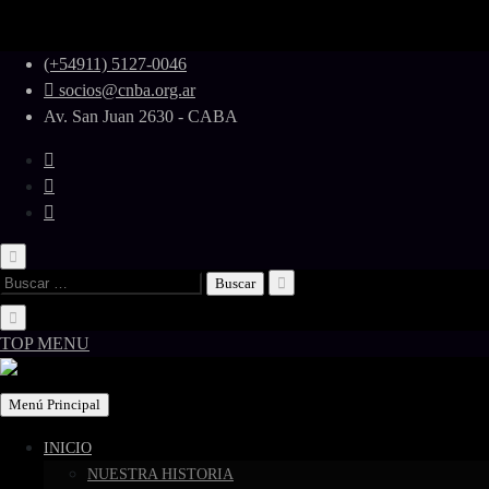
Skip
(+54911) 5127-0046
to
socios@cnba.org.ar
content
Av. San Juan 2630 - CABA
Buscar:
TOP MENU
Menú Principal
INICIO
NUESTRA HISTORIA