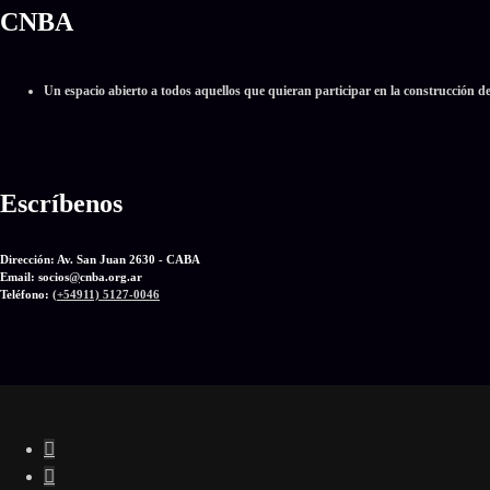
CNBA
Un espacio abierto a todos aquellos que quieran participar en la construcción d
Escríbenos
Dirección: Av. San Juan 2630 - CABA
Email: socios
@
cnba.org.ar
Teléfono:
(+54911) 5127-0046