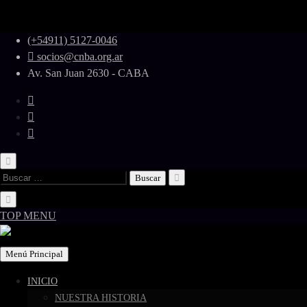
Skip
(+54911) 5127-0046
to
socios@cnba.org.ar
content
Av. San Juan 2630 - CABA
Buscar:
TOP MENU
Menú Principal
INICIO
NUESTRA HISTORIA