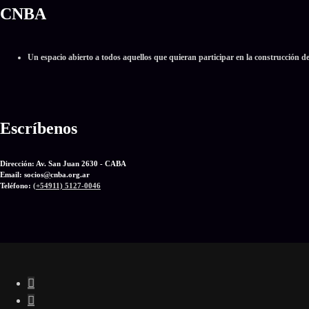
CNBA
Un espacio abierto a todos aquellos que quieran participar en la construcción d
Escríbenos
Dirección: Av. San Juan 2630 - CABA
Email: socios
@
cnba.org.ar
Teléfono:
(+54911) 5127-0046