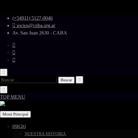
Skip
(+54911) 5127-0046
to
socios@cnba.org.ar
content
Av. San Juan 2630 - CABA
Buscar:
TOP MENU
Menú Principal
INICIO
NUESTRA HISTORIA