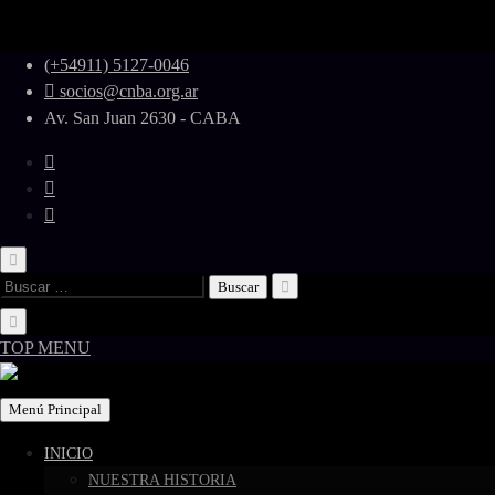
Skip
(+54911) 5127-0046
to
socios@cnba.org.ar
content
Av. San Juan 2630 - CABA
Buscar:
TOP MENU
Menú Principal
INICIO
NUESTRA HISTORIA