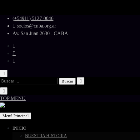
Skip
(+54911) 5127-0046
to
socios@cnba.org.ar
content
Av. San Juan 2630 - CABA
Buscar:
TOP MENU
Menú Principal
INICIO
NUESTRA HISTORIA