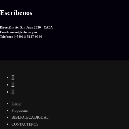
Escríbenos
Dirección: Av. San Juan 2630 - CABA
Email: socios
@
cnba.org.ar
Teléfono:
(+54911) 5127-0046
Inicio
Propuestas
BIBLIOTECA DIGITAL
CONTACTENOS