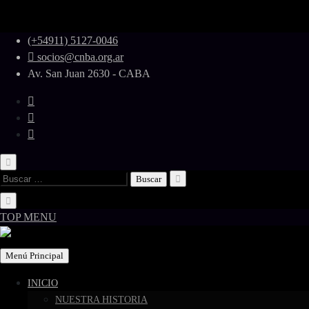
Skip
(+54911) 5127-0046
to
socios@cnba.org.ar
content
Av. San Juan 2630 - CABA
Buscar:
TOP MENU
Menú Principal
INICIO
NUESTRA HISTORIA