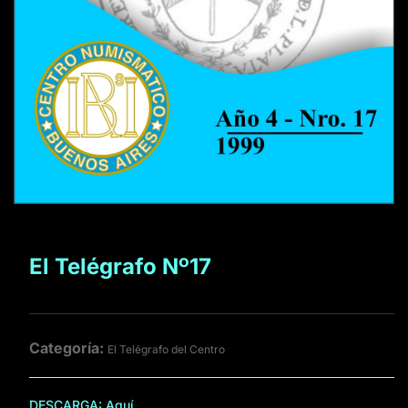
El Telégrafo Nº17
Categoría:
El Telégrafo del Centro
DESCARGA:
Aquí