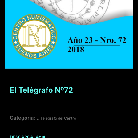
El Telégrafo Nº72
Categoría:
El Telégrafo del Centro
DESCARGA:
Aquí